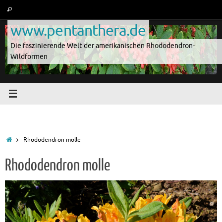
Zum
Suche
Suchen
Inhalt
nach:
www.pentanthera.de
springen
Die faszinierende Welt der amerikanischen Rhododendron-
Wildformen
Start
Rhododendron molle
Rhododendron molle