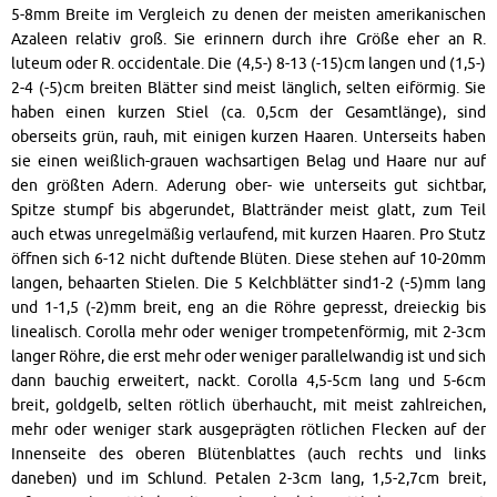
5-8mm Breite im Vergleich zu denen der meisten amerikanischen
Azaleen relativ groß. Sie erinnern durch ihre Größe eher an R.
luteum oder R. occidentale. Die (4,5-) 8-13 (-15)cm langen und (1,5-)
2-4 (-5)cm breiten Blätter sind meist länglich, selten eiförmig. Sie
haben einen kurzen Stiel (ca. 0,5cm der Gesamtlänge), sind
oberseits grün, rauh, mit einigen kurzen Haaren. Unterseits haben
sie einen weißlich-grauen wachsartigen Belag und Haare nur auf
den größten Adern. Aderung ober- wie unterseits gut sichtbar,
Spitze stumpf bis abgerundet, Blattränder meist glatt, zum Teil
auch etwas unregelmäßig verlaufend, mit kurzen Haaren. Pro Stutz
öffnen sich 6-12 nicht duftende Blüten. Diese stehen auf 10-20mm
langen, behaarten Stielen. Die 5 Kelchblätter sind1-2 (-5)mm lang
und 1-1,5 (-2)mm breit, eng an die Röhre gepresst, dreieckig bis
linealisch. Corolla mehr oder weniger trompetenförmig, mit 2-3cm
langer Röhre, die erst mehr oder weniger parallelwandig ist und sich
dann bauchig erweitert, nackt. Corolla 4,5-5cm lang und 5-6cm
breit, goldgelb, selten rötlich überhaucht, mit meist zahlreichen,
mehr oder weniger stark ausgeprägten rötlichen Flecken auf der
Innenseite des oberen Blütenblattes (auch rechts und links
daneben) und im Schlund. Petalen 2-3cm lang, 1,5-2,7cm breit,