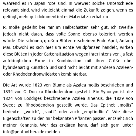
während es in Japan rote sind. In wieweit solche Unterschiede
relevant sind, wird vielleicht einmal die Zukunft zeigen, wenn es
gelingt, mehr gut dokumentiertes Material zu erhalten.
R. molle gedeiht bei mir im Halbschatten sehr gut, ich zweifle
jedoch nicht daran, dass volle Sonne ebenso toleriert werden
würde. Die schönen, großen Blüten erscheinen Ende April, Anfang
Mai. Obwohl es sich hier um echte Wildpfanzen handelt, wirken
diese Blüten in jeder Gartensituation wegen ihrer intensiven, ja fast
aufdringlichen Farbe in Kombination mit ihrer Größe eher
hybridenartig künstlich und sind nicht leicht mit anderen Azaleen-
oder Rhododendronwildarten kombinierbar.
Die Art wurde 1823 von Blume als Azalea mollis beschrieben und
1834 von G. Don zu Rhododendron gestellt. Ein Synonym ist die
1824 von Loddiges beschriebene Azalea sinensis, die 1829 von
Sweet zu Rhododendron gestellt wurde. Das Epithet „mollis“
bedeutet „weich“, „sanft“ oder auch „empfindlich“. Wie diese
Eigenschaften zu den mir bekannten Pflanzen passen, entzieht sich
meiner Kenntnis. Wer das erklären kann, darf sich gern unter
info@pentanthera.de melden.