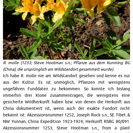
R. molle (1253; Steve Hootman s.n.; Pflanze aus dem Kunming BG
(China), die ursprünglich am Wildstandort gesammelt wurde
).
Ich habe R. molle nie am Wildstandort gesehen und kenne es nur
aus der Kultur. Es ist unmöglich, Pflanzen mit wenigstens
ungefähren Funddaten zu bekommen. So konnte ich bislang
immerhin drei Klone zusammentragen, die wenigstens eine
gesicherte Wildherkunft haben bzw. von denen die Herkunft aus
China dokumentiert ist, wenn auch der exakte Fundort nicht
bekannt ist: Akzessionsnummer 1252; Joseph Rock s.n.; SE Tibet &
NW Yunnan, China Expedition 1923-1924; Herkunft RSBG 80/091.
Akzessionsnummer 1253; Steve Hootman s.n.; from a plant