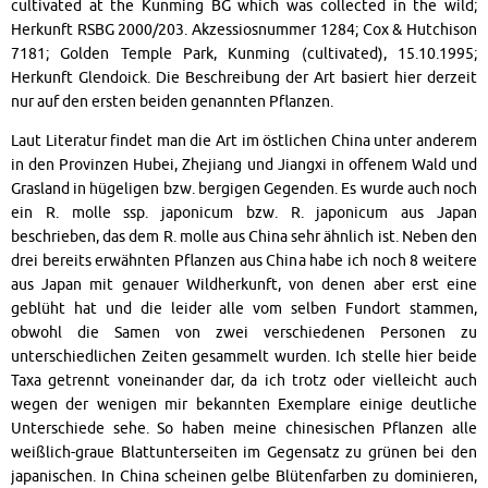
cultivated at the Kunming BG which was collected in the wild;
Herkunft RSBG 2000/203. Akzessiosnummer 1284; Cox & Hutchison
7181; Golden Temple Park, Kunming (cultivated), 15.10.1995;
Herkunft Glendoick. Die Beschreibung der Art basiert hier derzeit
nur auf den ersten beiden genannten Pflanzen.
Laut Literatur findet man die Art im östlichen China unter anderem
in den Provinzen Hubei, Zhejiang und Jiangxi in offenem Wald und
Grasland in hügeligen bzw. bergigen Gegenden. Es wurde auch noch
ein R. molle ssp. japonicum bzw. R. japonicum aus Japan
beschrieben, das dem R. molle aus China sehr ähnlich ist. Neben den
drei bereits erwähnten Pflanzen aus China habe ich noch 8 weitere
aus Japan mit genauer Wildherkunft, von denen aber erst eine
geblüht hat und die leider alle vom selben Fundort stammen,
obwohl die Samen von zwei verschiedenen Personen zu
unterschiedlichen Zeiten gesammelt wurden. Ich stelle hier beide
Taxa getrennt voneinander dar, da ich trotz oder vielleicht auch
wegen der wenigen mir bekannten Exemplare einige deutliche
Unterschiede sehe. So haben meine chinesischen Pflanzen alle
weißlich-graue Blattunterseiten im Gegensatz zu grünen bei den
japanischen. In China scheinen gelbe Blütenfarben zu dominieren,