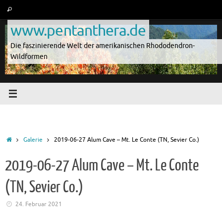
Zum
Suche
Suchen
Inhalt
nach:
www.pentanthera.de
springen
Die faszinierende Welt der amerikanischen Rhododendron-
Wildformen
Start
Galerie
2019-06-27 Alum Cave – Mt. Le Conte (TN, Sevier Co.)
2019-06-27 Alum Cave – Mt. Le Conte
(TN, Sevier Co.)
24. Februar 2021