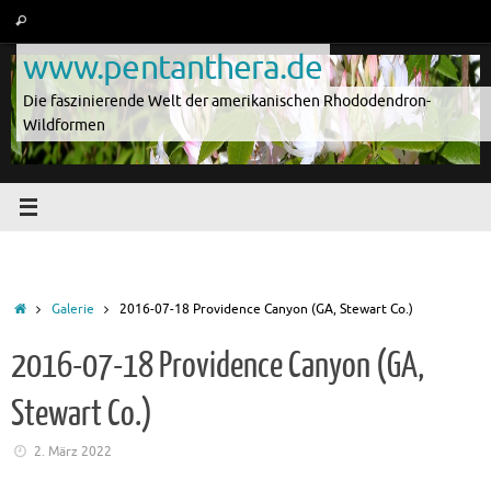
Zum
Suche
Suchen
Inhalt
nach:
www.pentanthera.de
springen
Die faszinierende Welt der amerikanischen Rhododendron-
Wildformen
Start
Galerie
2016-07-18 Providence Canyon (GA, Stewart Co.)
2016-07-18 Providence Canyon (GA,
Stewart Co.)
2. März 2022