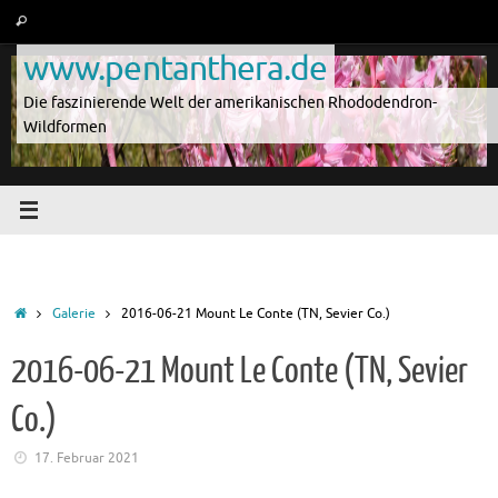
Zum
Suche
Suchen
Inhalt
nach:
www.pentanthera.de
springen
Die faszinierende Welt der amerikanischen Rhododendron-
Wildformen
Start
Galerie
2016-06-21 Mount Le Conte (TN, Sevier Co.)
2016-06-21 Mount Le Conte (TN, Sevier
Co.)
17. Februar 2021