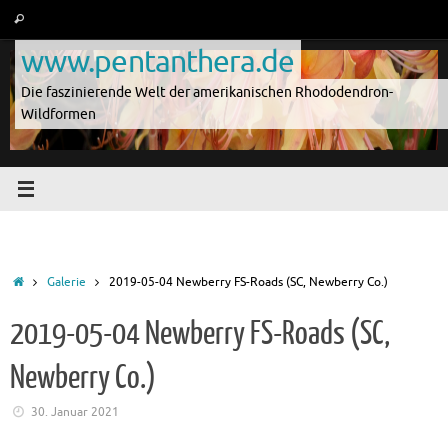
Zum
Suche
Suchen
Inhalt
nach:
www.pentanthera.de
springen
Die faszinierende Welt der amerikanischen Rhododendron-
Wildformen
Start
Galerie
2019-05-04 Newberry FS-Roads (SC, Newberry Co.)
2019-05-04 Newberry FS-Roads (SC,
Newberry Co.)
30. Januar 2021