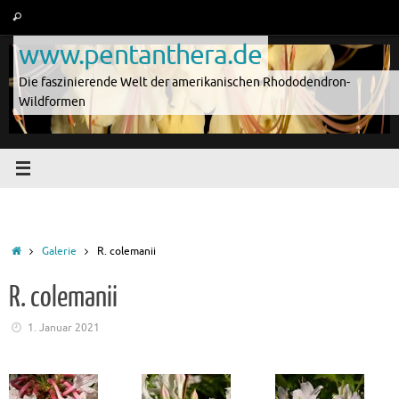
Zum
Suche
Suchen
Inhalt
nach:
www.pentanthera.de
springen
Die faszinierende Welt der amerikanischen Rhododendron-
Wildformen
Start
Galerie
R. colemanii
R. colemanii
1. Januar 2021