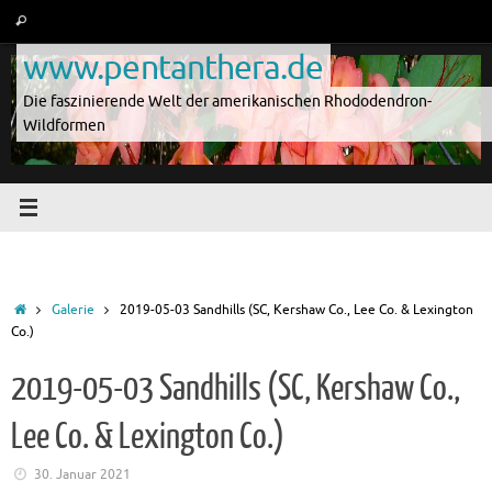
Zum
Suche
Suchen
Inhalt
nach:
www.pentanthera.de
springen
Die faszinierende Welt der amerikanischen Rhododendron-
Wildformen
Start
Galerie
2019-05-03 Sandhills (SC, Kershaw Co., Lee Co. & Lexington
Co.)
2019-05-03 Sandhills (SC, Kershaw Co.,
Lee Co. & Lexington Co.)
30. Januar 2021