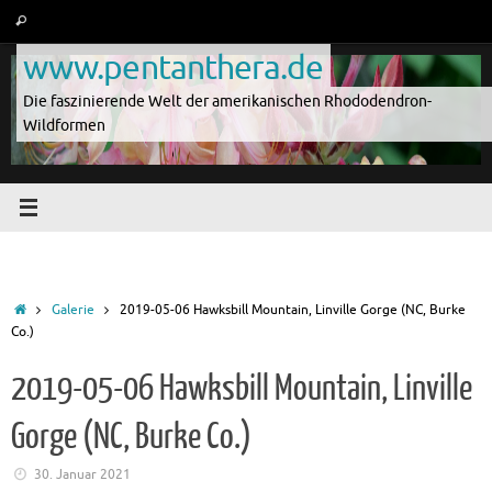
Zum
Suche
Suchen
Inhalt
nach:
www.pentanthera.de
springen
Die faszinierende Welt der amerikanischen Rhododendron-
Wildformen
Start
Galerie
2019-05-06 Hawksbill Mountain, Linville Gorge (NC, Burke
Co.)
2019-05-06 Hawksbill Mountain, Linville
Gorge (NC, Burke Co.)
30. Januar 2021