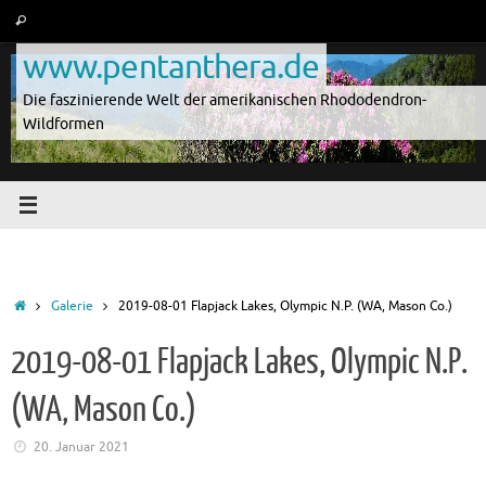
Zum
Suche
Suchen
Inhalt
nach:
www.pentanthera.de
springen
Die faszinierende Welt der amerikanischen Rhododendron-
Wildformen
Start
Galerie
2019-08-01 Flapjack Lakes, Olympic N.P. (WA, Mason Co.)
2019-08-01 Flapjack Lakes, Olympic N.P.
(WA, Mason Co.)
20. Januar 2021