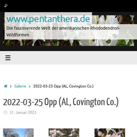
Zum
Suche
Suchen
Inhalt
nach:
www.pentanthera.de
springen
Die faszinierende Welt der amerikanischen Rhododendron-
Wildformen
Start
Galerie
2022-03-25 Opp (AL, Covington Co.)
2022-03-25 Opp (AL, Covington Co.)
31. Januar 2023