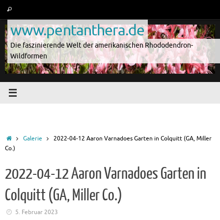
Zum
Suche
Suchen
Inhalt
nach:
www.pentanthera.de
springen
Die faszinierende Welt der amerikanischen Rhododendron-
Wildformen
Start
Galerie
2022-04-12 Aaron Varnadoes Garten in Colquitt (GA, Miller
Co.)
2022-04-12 Aaron Varnadoes Garten in
Colquitt (GA, Miller Co.)
5. Februar 2023