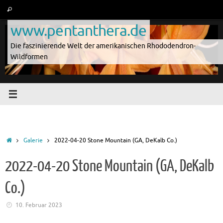
Zum
Suche
Suchen
Inhalt
nach:
www.pentanthera.de
springen
Die faszinierende Welt der amerikanischen Rhododendron-
Wildformen
Start
Galerie
2022-04-20 Stone Mountain (GA, DeKalb Co.)
2022-04-20 Stone Mountain (GA, DeKalb
Co.)
10. Februar 2023