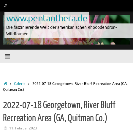
Zum
Suche
Suchen
Inhalt
nach:
www.pentanthera.de
springen
Die faszinierende Welt der amerikanischen Rhododendron-
Wildformen
Start
Galerie
2022-07-18 Georgetown, River Bluff Recreation Area (GA,
Quitman Co.)
2022-07-18 Georgetown, River Bluff
Recreation Area (GA, Quitman Co.)
11. Februar 2023