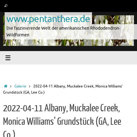
Zum
Suche
Suchen
Inhalt
nach:
www.pentanthera.de
springen
Die faszinierende Welt der amerikanischen Rhododendron-
Wildformen
Start
Galerie
2022-04-11 Albany, Muckalee Creek, Monica Williams‘
Grundstück (GA, Lee Co.)
2022-04-11 Albany, Muckalee Creek,
Monica Williams‘ Grundstück (GA, Lee
Co.)