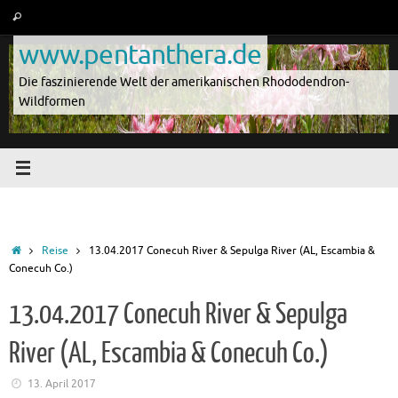
Zum
Suche
Suchen
Inhalt
nach:
www.pentanthera.de
springen
Die faszinierende Welt der amerikanischen Rhododendron-
Wildformen
Start
Reise
13.04.2017 Conecuh River & Sepulga River (AL, Escambia &
Conecuh Co.)
13.04.2017 Conecuh River & Sepulga
River (AL, Escambia & Conecuh Co.)
13. April 2017