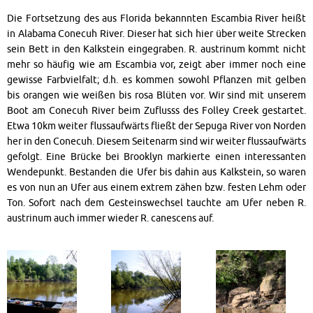
Die Fortsetzung des aus Florida bekannnten Escambia River heißt
in Alabama Conecuh River. Dieser hat sich hier über weite Strecken
sein Bett in den Kalkstein eingegraben. R. austrinum kommt nicht
mehr so häufig wie am Escambia vor, zeigt aber immer noch eine
gewisse Farbvielfalt; d.h. es kommen sowohl Pflanzen mit gelben
bis orangen wie weißen bis rosa Blüten vor. Wir sind mit unserem
Boot am Conecuh River beim Zuflusss des Folley Creek gestartet.
Etwa 10km weiter flussaufwärts fließt der Sepuga River von Norden
her in den Conecuh. Diesem Seitenarm sind wir weiter flussaufwärts
gefolgt. Eine Brücke bei Brooklyn markierte einen interessanten
Wendepunkt. Bestanden die Ufer bis dahin aus Kalkstein, so waren
es von nun an Ufer aus einem extrem zähen bzw. festen Lehm oder
Ton. Sofort nach dem Gesteinswechsel tauchte am Ufer neben R.
austrinum auch immer wieder R. canescens auf.