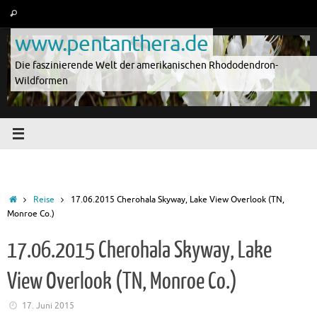
Zum
Suche
Suchen
Inhalt
nach:
www.pentanthera.de
springen
Die faszinierende Welt der amerikanischen Rhododendron-
Wildformen
Start
Reise
17.06.2015 Cherohala Skyway, Lake View Overlook (TN,
Monroe Co.)
17.06.2015 Cherohala Skyway, Lake
View Overlook (TN, Monroe Co.)
17. Juni 2015