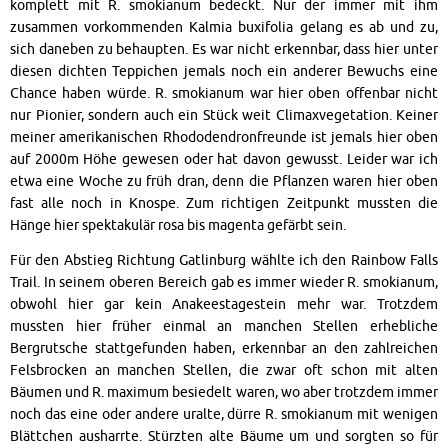
komplett mit R. smokianum bedeckt. Nur der immer mit ihm
zusammen vorkommenden Kalmia buxifolia gelang es ab und zu,
sich daneben zu behaupten. Es war nicht erkennbar, dass hier unter
diesen dichten Teppichen jemals noch ein anderer Bewuchs eine
Chance haben würde. R. smokianum war hier oben offenbar nicht
nur Pionier, sondern auch ein Stück weit Climaxvegetation. Keiner
meiner amerikanischen Rhododendronfreunde ist jemals hier oben
auf 2000m Höhe gewesen oder hat davon gewusst. Leider war ich
etwa eine Woche zu früh dran, denn die Pflanzen waren hier oben
fast alle noch in Knospe. Zum richtigen Zeitpunkt mussten die
Hänge hier spektakulär rosa bis magenta gefärbt sein.
Für den Abstieg Richtung Gatlinburg wählte ich den Rainbow Falls
Trail. In seinem oberen Bereich gab es immer wieder R. smokianum,
obwohl hier gar kein Anakeestagestein mehr war. Trotzdem
mussten hier früher einmal an manchen Stellen erhebliche
Bergrutsche stattgefunden haben, erkennbar an den zahlreichen
Felsbrocken an manchen Stellen, die zwar oft schon mit alten
Bäumen und R. maximum besiedelt waren, wo aber trotzdem immer
noch das eine oder andere uralte, dürre R. smokianum mit wenigen
Blättchen ausharrte. Stürzten alte Bäume um und sorgten so für