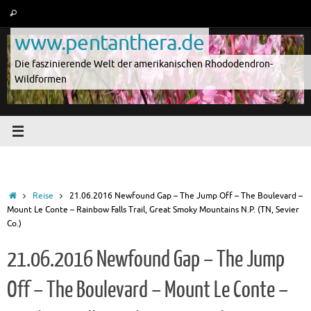
Zum
Suche
Suchen
Inhalt
nach:
www.pentanthera.de
springen
Die faszinierende Welt der amerikanischen Rhododendron-
Wildformen
Start
Reise
21.06.2016 Newfound Gap – The Jump Off – The Boulevard –
Mount Le Conte – Rainbow Falls Trail, Great Smoky Mountains N.P. (TN, Sevier
Co.)
21.06.2016 Newfound Gap – The Jump
Off – The Boulevard – Mount Le Conte –