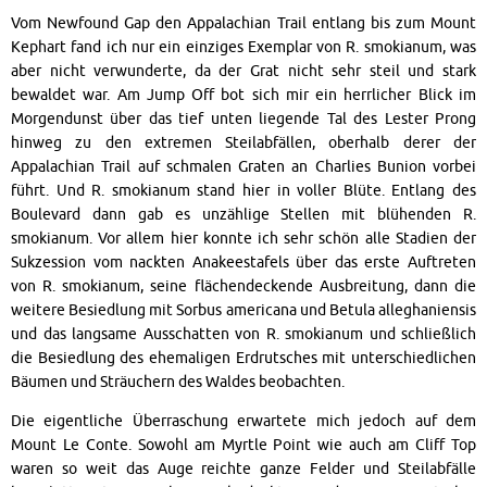
Vom Newfound Gap den Appalachian Trail entlang bis zum Mount
Kephart fand ich nur ein einziges Exemplar von R. smokianum, was
aber nicht verwunderte, da der Grat nicht sehr steil und stark
bewaldet war. Am Jump Off bot sich mir ein herrlicher Blick im
Morgendunst über das tief unten liegende Tal des Lester Prong
hinweg zu den extremen Steilabfällen, oberhalb derer der
Appalachian Trail auf schmalen Graten an Charlies Bunion vorbei
führt. Und R. smokianum stand hier in voller Blüte. Entlang des
Boulevard dann gab es unzählige Stellen mit blühenden R.
smokianum. Vor allem hier konnte ich sehr schön alle Stadien der
Sukzession vom nackten Anakeestafels über das erste Auftreten
von R. smokianum, seine flächendeckende Ausbreitung, dann die
weitere Besiedlung mit Sorbus americana und Betula alleghaniensis
und das langsame Ausschatten von R. smokianum und schließlich
die Besiedlung des ehemaligen Erdrutsches mit unterschiedlichen
Bäumen und Sträuchern des Waldes beobachten.
Die eigentliche Überraschung erwartete mich jedoch auf dem
Mount Le Conte. Sowohl am Myrtle Point wie auch am Cliff Top
waren so weit das Auge reichte ganze Felder und Steilabfälle