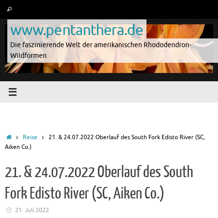
Zum
Suche
Suchen
Inhalt
nach:
www.pentanthera.de
springen
Die faszinierende Welt der amerikanischen Rhododendron-
Wildformen
Start
Reise
21. & 24.07.2022 Oberlauf des South Fork Edisto River (SC,
Aiken Co.)
21. & 24.07.2022 Oberlauf des South
Fork Edisto River (SC, Aiken Co.)
21. Juli 2022