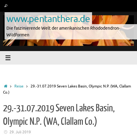
Zum
Suche
Suchen
Inhalt
nach:
www.pentanthera.de
springen
Die faszinierende Welt der amerikanischen Rhododendron-
Wildformen
Start
Reise
29.-31.07.2019 Seven Lakes Basin, Olympic N.P. (WA, Clallam
Co.)
29.-31.07.2019 Seven Lakes Basin,
Olympic N.P. (WA, Clallam Co.)
29. Juli 2019