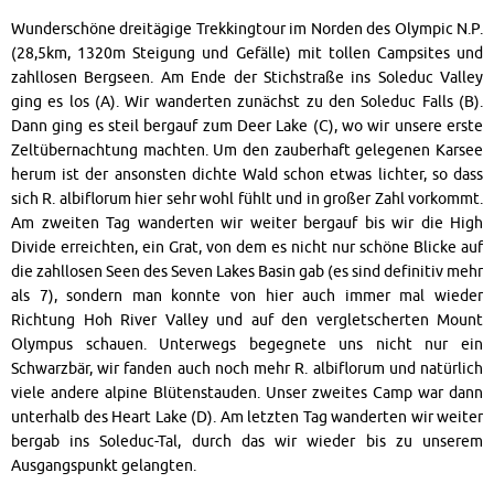
Wunderschöne dreitägige Trekkingtour im Norden des Olympic N.P.
(28,5km, 1320m Steigung und Gefälle) mit tollen Campsites und
zahllosen Bergseen. Am Ende der Stichstraße ins Soleduc Valley
ging es los (A). Wir wanderten zunächst zu den Soleduc Falls (B).
Dann ging es steil bergauf zum Deer Lake (C), wo wir unsere erste
Zeltübernachtung machten. Um den zauberhaft gelegenen Karsee
herum ist der ansonsten dichte Wald schon etwas lichter, so dass
sich R. albiflorum hier sehr wohl fühlt und in großer Zahl vorkommt.
Am zweiten Tag wanderten wir weiter bergauf bis wir die High
Divide erreichten, ein Grat, von dem es nicht nur schöne Blicke auf
die zahllosen Seen des Seven Lakes Basin gab (es sind definitiv mehr
als 7), sondern man konnte von hier auch immer mal wieder
Richtung Hoh River Valley und auf den vergletscherten Mount
Olympus schauen. Unterwegs begegnete uns nicht nur ein
Schwarzbär, wir fanden auch noch mehr R. albiflorum und natürlich
viele andere alpine Blütenstauden. Unser zweites Camp war dann
unterhalb des Heart Lake (D). Am letzten Tag wanderten wir weiter
bergab ins Soleduc-Tal, durch das wir wieder bis zu unserem
Ausgangspunkt gelangten.