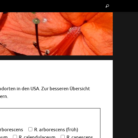
Suche
Suchen
nach:
andorten in den USA. Zur besseren Übersicht
tern.
arborescens
R. arborescens (früh)
inum
R. calendulaceum
R. canescens