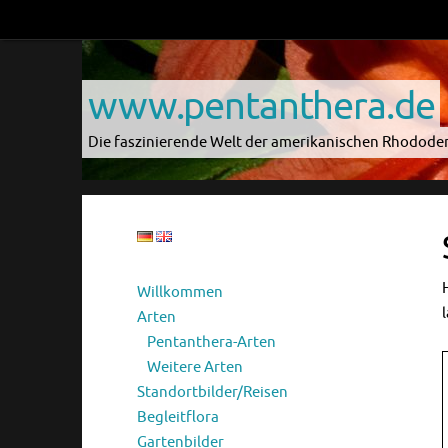
Zum
Inhalt
springen
www.pentanthera.de
Die faszinierende Welt der amerikanischen Rhodod
Willkommen
Arten
Pentanthera-Arten
Weitere Arten
Standortbilder/Reisen
Begleitflora
Gartenbilder