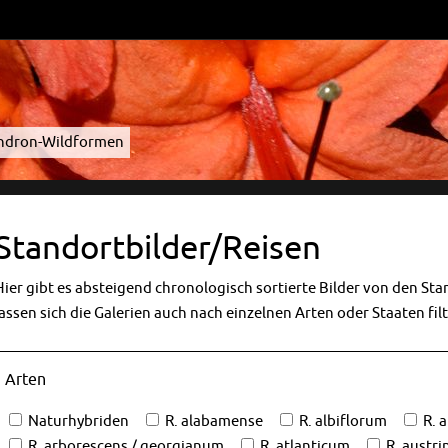
endron-Wildformen
Standortbilder/Reisen
Hier gibt es absteigend chronologisch sortierte Bilder von den St
lassen sich die Galerien auch nach einzelnen Arten oder Staaten fil
Arten
Naturhybriden
R. alabamense
R. albiflorum
R. 
R. arborescens / georgianum
R. atlanticum
R. austr