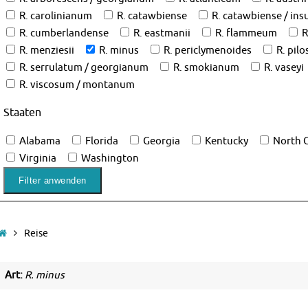
R. carolinianum
R. catawbiense
R. catawbiense / insu
R. cumberlandense
R. eastmanii
R. flammeum
R
R. menziesii
R. minus
R. periclymenoides
R. pil
R. serrulatum / georgianum
R. smokianum
R. vaseyi
R. viscosum / montanum
Staaten
Alabama
Florida
Georgia
Kentucky
North C
Virginia
Washington
Start
Reise
Art:
R. minus