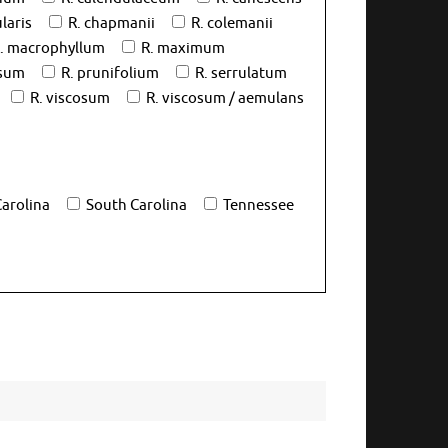
laris
R. chapmanii
R. colemanii
. macrophyllum
R. maximum
osum
R. prunifolium
R. serrulatum
R. viscosum
R. viscosum / aemulans
arolina
South Carolina
Tennessee