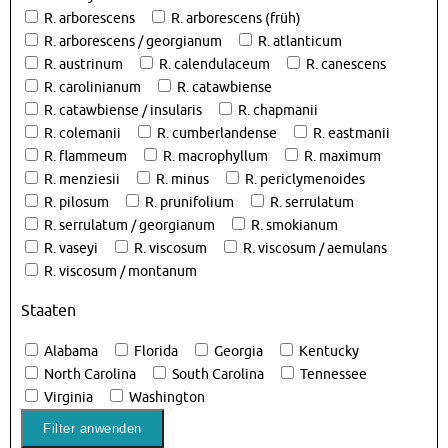
R. arborescens
R. arborescens (früh)
R. arborescens / georgianum
R. atlanticum
R. austrinum
R. calendulaceum
R. canescens
R. carolinianum
R. catawbiense
R. catawbiense / insularis
R. chapmanii
R. colemanii
R. cumberlandense
R. eastmanii
R. flammeum
R. macrophyllum
R. maximum
R. menziesii
R. minus
R. periclymenoides
R. pilosum
R. prunifolium
R. serrulatum
R. serrulatum / georgianum
R. smokianum
R. vaseyi
R. viscosum
R. viscosum / aemulans
R. viscosum / montanum
Staaten
Alabama
Florida
Georgia
Kentucky
North Carolina
South Carolina
Tennessee
Virginia
Washington