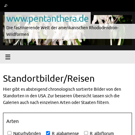
Zum
Suche
Suchen
Inhalt
nach:
www.pentanthera.de
springen
Die faszinierende Welt der amerikanischen Rhododendron-
Wildformen
Standortbilder/Reisen
Hier gibt es absteigend chronologisch sortierte Bilder von den
Standorten in den USA. Zur besseren Übersicht lassen sich die
Galerien auch nach einzelnen Arten oder Staaten filtern.
Arten
Naturhybriden
R. alabamense
R. albiflorum