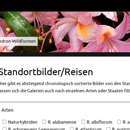
endron-Wildformen
Standortbilder/Reisen
Hier gibt es absteigend chronologisch sortierte Bilder von den St
lassen sich die Galerien auch nach einzelnen Arten oder Staaten fil
Arten
Naturhybriden
R. alabamense
R. albiflorum
R. 
R. arborescens / georgianum
R. atlanticum
R. austr