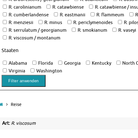
R. carolinianum
R. catawbiense
R. catawbiense / insu
R. cumberlandense
R. eastmanii
R. flammeum
R
R. menziesii
R. minus
R. periclymenoides
R. pil
R. serrulatum / georgianum
R. smokianum
R. vaseyi
R. viscosum / montanum
Staaten
Alabama
Florida
Georgia
Kentucky
North C
Virginia
Washington
Start
Reise
Art:
R. viscosum