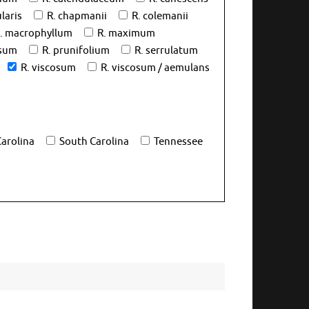
laris
R. chapmanii
R. colemanii
. macrophyllum
R. maximum
osum
R. prunifolium
R. serrulatum
R. viscosum
R. viscosum / aemulans
arolina
South Carolina
Tennessee