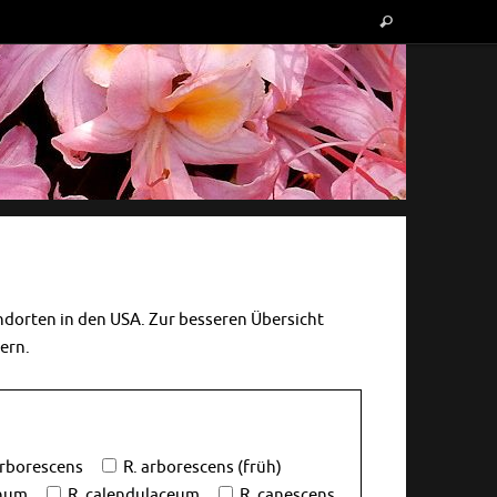
Suche
Suchen
nach:
andorten in den USA. Zur besseren Übersicht
tern.
arborescens
R. arborescens (früh)
inum
R. calendulaceum
R. canescens